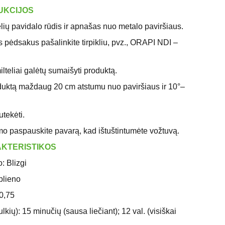
UKCIJOS
elių pavidalo rūdis ir apnašas nuo metalo paviršiaus.
s pėdsakus pašalinkite tirpikliu, pvz., ORAPI NDI –
ilteliai galėtų sumaišyti produktą.
oduktą maždaug 20 cm atstumu nuo paviršiaus ir 10°–
utekėti.
o paspauskite pavarą, kad ištuštintumėte vožtuvą.
KTERISTIKOS
: Blizgi
plieno
0,75
kių): 15 minučių (sausa liečiant); 12 val. (visiškai