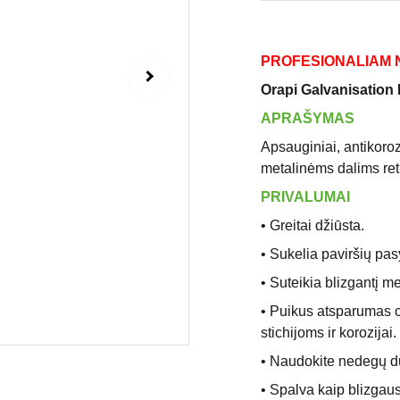
PROFESIONALIAM N
Orapi Galvanisation 
APRAŠYMAS
Apsauginiai, antikoroz
metalinėms dalims ret
PRIVALUMAI
• Greitai džiūsta.
• Sukelia paviršių pas
• Suteikia blizgantį me
• Puikus atsparumas c
stichijoms ir korozijai.
• Naudokite nedegų du
• Spalva kaip blizgaus