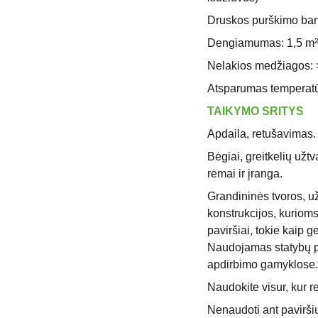
Druskos purškimo ba
Dengiamumas: 1,5 m²/
Nelakios medžiagos: 
Atsparumas temperatūr
TAIKYMO SRITYS
Apdaila, retušavimas.
Bėgiai, greitkelių užt
rėmai ir įranga.
Grandininės tvoros, už
konstrukcijos, kurioms
paviršiai, tokie kaip ge
Naudojamas statybų p
apdirbimo gamyklose.
Naudokite visur, kur r
Nenaudoti ant paviršių