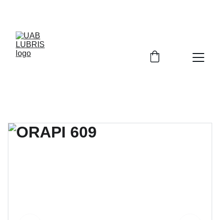
INFO@LUBRIS.LT      +370 666 99915