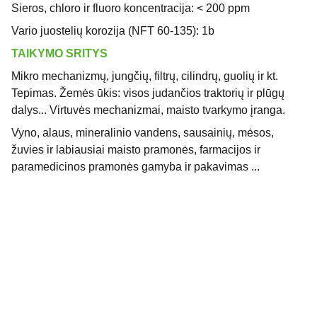
Sieros, chloro ir fluoro koncentracija: < 200 ppm
Vario juostelių korozija (NFT 60-135): 1b
TAIKYMO SRITYS
Mikro mechanizmų, jungčių, filtrų, cilindrų, guolių ir kt.
Tepimas. Žemės ūkis: visos judančios traktorių ir plūgų
dalys... Virtuvės mechanizmai, maisto tvarkymo įranga.
Vyno, alaus, mineralinio vandens, sausainių, mėsos,
žuvies ir labiausiai maisto pramonės, farmacijos ir
paramedicinos pramonės gamyba ir pakavimas ...
UAB Lubris
Mūsų komanda visuomet pasiruošusi padėti 