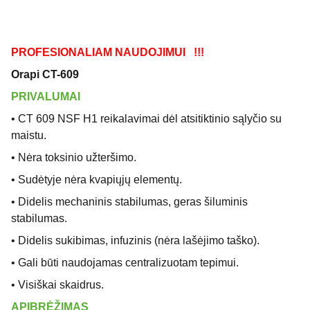
PROFESIONALIAM NAUDOJIMUI !!!
Orapi CT-609
PRIVALUMAI
• CT 609 NSF H1 reikalavimai dėl atsitiktinio sąlyčio su
maistu.
• Nėra toksinio užteršimo.
• Sudėtyje nėra kvapiųjų elementų.
• Didelis mechaninis stabilumas, geras šiluminis
stabilumas.
• Didelis sukibimas, infuzinis (nėra lašėjimo taško).
• Gali būti naudojamas centralizuotam tepimui.
• Visiškai skaidrus.
APIBRĖŽIMAS